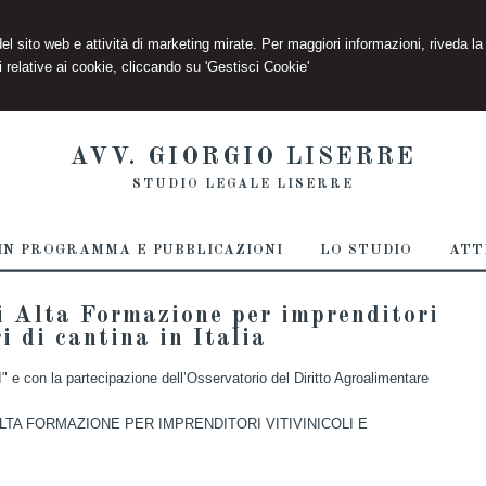
 del sito web e attività di marketing mirate. Per maggiori informazioni, riveda la
 relative ai cookie, cliccando su 'Gestisci Cookie'
AVV. GIORGIO LISERRE
STUDIO LEGALE LISERRE
IN PROGRAMMA E PUBBLICAZIONI
LO STUDIO
ATT
Alta Formazione per imprenditori
ri di cantina in Italia
 con la partecipazione dell’Osservatorio del Diritto Agroalimentare
LTA FORMAZIONE PER IMPRENDITORI VITIVINICOLI E