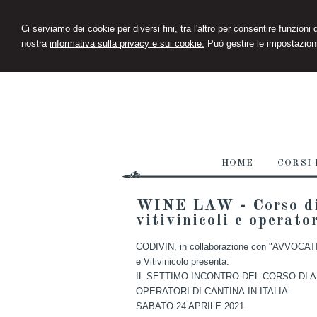
Ci serviamo dei cookie per diversi fini, tra l'altro per consentire funzioni
nostra
informativa sulla privacy e sui cookie.
Può gestire le impostazioni
HOME
CORSI 
WINE LAW - Corso di 
vitivinicoli e operato
CODIVIN, in collaborazione con "AVVOCATI" e
e Vitivinicolo presenta:
IL SETTIMO INCONTRO DEL CORSO DI A
OPERATORI DI CANTINA IN ITALIA.
SABATO 24 APRILE 2021