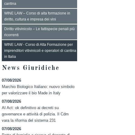
cantina
WINE LAW – Corso di alta formazione in
diritto, cultura e impresa dei vini
Diritto vitivinicolo – Le fattispecie penali più
ricorrenti
WINE LAW - Corso di Alta Formazione per
imprenditori vitivinicoli e operatori di cantina
in Italia
News Giuridiche
07/08/2026
Marchio Biologico Italiano: nuovo simbolo
per valorizzare il bio Made in Italy
07/08/2026
AI Act: ok definitivo ai decreti su
governance e attività di polizia. Il Cdm
vara la riforma del sistema 231
07/08/2026